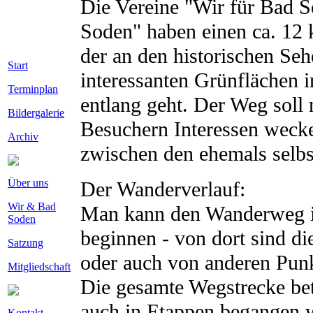
Die Vereine "Wir für Bad 
Soden" haben einen ca. 12
der an den historischen Se
Start
interessanten Grünflächen i
Terminplan
entlang geht. Der Weg soll
Bildergalerie
Besuchern Interessen wecke
Archiv
zwischen den ehemals selbs
Über uns
Der Wanderverlauf:
Wir & Bad
Man kann den Wanderweg i
Soden
beginnen - von dort sind d
Satzung
oder auch von anderen Pun
Mitgliedschaft
Die gesamte Wegstrecke bet
auch in Etappen begangen w
Kontakt